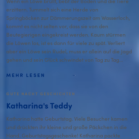
Wenn ein Löwe brüllt, bebt der Boden und die Tiere
erzittern. Tummelt sich eine Herde von
Springböcken zur Dämmerungszeit am Wasserloch,
kommt es nicht selten vor, dass sie von den
Beutegierigen eingekreist werden. Kaum stürmen
die Löwen los, ist es dann für viele zu spät. Verliert
aber ein Löwe sein Rudel, muss er allein auf die Jagd
gehen und sein Glück schwindet von Tag zu Tag...
MEHR LESEN
GUTE NACHT GESCHICHTEN
Katharina's Teddy
Katharina hatte Geburtstag. Viele Besucher kamen
und drückten ihr kleine und große Päckchen in die
Hand. Geburtstagsgeschenke! Katharina packte