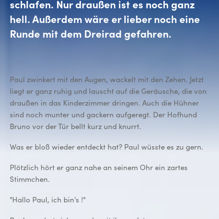
schlafen. Nur draußen ist es noch ganz
hell. Außerdem wäre er lieber noch eine
Runde mit dem Dreirad gefahren.
Paul zwinkert mit den Augen, wackelt mit den Zehen. Jetzt
liegt er ganz ruhig und lauscht auf die Geräusche, die von
draußen in das Kinderzimmer dringen. Auch die Hühner
sind noch munter und gackern aufgeregt. Der Hofhund
Bruno vor der Tür bellt kurz und knurrt.
Was er bloß wieder entdeckt hat? Paul wüsste es zu gern.
Plötzlich hört er ganz nahe an seinem Ohr ein zartes
Stimmchen.
"Hallo Paul, ich bin's !"