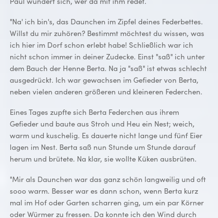
Paul wundert sich, wer da mit ihm redet.
"Na' ich bin's, das Daunchen im Zipfel deines Federbettes.
Willst du mir zuhören? Bestimmt möchtest du wissen, was
ich hier im Dorf schon erlebt habe! Schließlich war ich
nicht schon immer in deiner Zudecke. Einst "saß" ich unter
dem Bauch der Henne Berta. Na ja "saß" ist etwas schlecht
ausgedrückt. Ich war gewachsen im Gefieder von Berta,
neben vielen anderen größeren und kleineren Federchen.
Eines Tages zupfte sich Berta Federchen aus ihrem
Gefieder und baute aus Stroh und Heu ein Nest; weich,
warm und kuschelig. Es dauerte nicht lange und fünf Eier
lagen im Nest. Berta saß nun Stunde um Stunde darauf
herum und brütete. Na klar, sie wollte Küken ausbrüten.
"Mir als Daunchen war das ganz schön langweilig und oft
sooo warm. Besser war es dann schon, wenn Berta kurz
mal im Hof oder Garten scharren ging, um ein par Körner
oder Würmer zu fressen. Da konnte ich den Wind durch