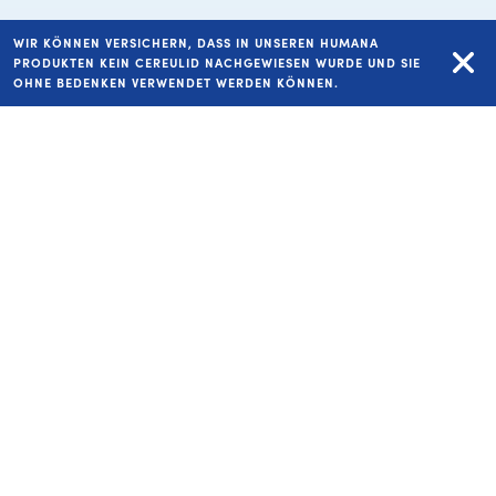
WIR KÖNNEN VERSICHERN, DASS IN UNSEREN HUMANA
PRODUKTEN KEIN CEREULID NACHGEWIESEN WURDE UND SIE
COPYRIGHT HUMANA VERTRIEBS GMBH 2026
OHNE BEDENKEN VERWENDET WERDEN KÖNNEN.