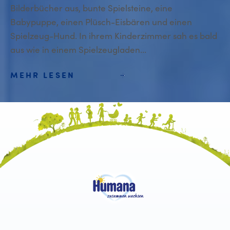
Bilderbücher aus, bunte Spielsteine, eine
Babypuppe, einen Plüsch-Eisbären und einen
Spielzeug-Hund. In ihrem Kinderzimmer sah es bald
aus wie in einem Spielzeugladen...
MEHR LESEN