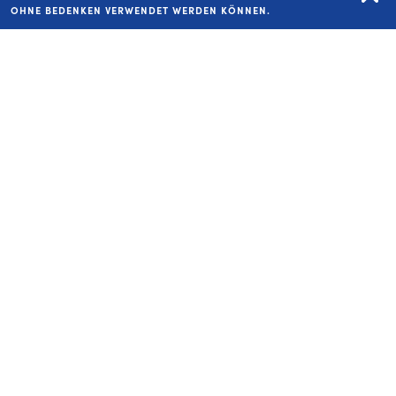
Academy. Ann Nutr Metab 67(2):119–132.
OHNE BEDENKEN VERWENDET WERDEN KÖNNEN.
11
Alexy U, Hilbig A (2016): Update Säuglingsernährung. Ernährungsumschau Jg.
63 (12): M716-723.