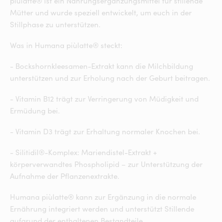
piùlatte® ist ein Nahrungsergänzungsmittel für stillende
Mütter und wurde speziell entwickelt, um euch in der
Stillphase zu unterstützen.
Was in Humana piùlatte® steckt:
- Bockshornkleesamen-Extrakt kann die Milchbildung
unterstützen und zur Erholung nach der Geburt beitragen.
- Vitamin B12 trägt zur Verringerung von Müdigkeit und
Ermüdung bei.
- Vitamin D3 trägt zur Erhaltung normaler Knochen bei.​
- Silitidil®-Komplex: Mariendistel-Extrakt +
körperverwandtes Phospholipid – zur Unterstützung der
Aufnahme der Pflanzenextrakte.​
Humana piùlatte® kann zur Ergänzung in die normale
Ernährung integriert werden und unterstützt Stillende
aufgrund der enthaltenen Bestandteile.