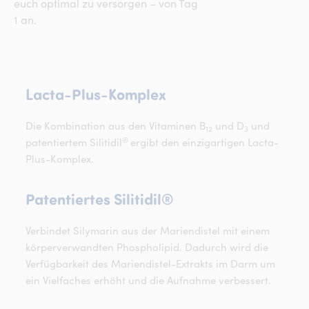
euch optimal zu versorgen – von Tag
1 an.
Lacta-Plus-Komplex
Lacta-Plus-Komplex
Die Kombination aus den Vitaminen B
und D
und
12
3
®
patentiertem Silitidil
ergibt den einzigartigen Lacta-
Plus-Komplex.
Patentiertes Silitidi
Patentiertes
Silitidil®
Verbindet Silymarin aus der Mariendistel mit einem
körperverwandten Phospholipid. Dadurch wird die
Verfügbarkeit des Mariendistel-Extrakts im Darm um
ein Vielfaches erhöht und die Aufnahme verbessert.