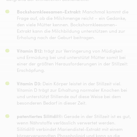
Bockshornkleesamen-Extrakt:
Manchmal kommt die
Frage auf, ob die Milchmenge reicht – ein Gedanke,
den viele Mütter kennen. Bockshornkleesamen-
Extrakt kann die Milchbildung unterstützen und zur
Erholung nach der Geburt beitragen.
Vitamin B12:
trägt zur Verringerung von Müdigkeit
und Ermüdung bei und unterstützt Mütter somit bei
einer der größten Herausforderungen in der Stillzeit:
Erschöpfung.
Vitamin D3:
Dein Körper leistet in der Stillzeit viel.
Vitamin D trägt zur Erhaltung normaler Knochen bei
und unterstützt Stillende auf diese Weise bei dem
besonderen Bedarf in dieser Zeit.​
patentiertes Silitidil®:
Gerade in der Stillzeit ist es gut,
wenn Nährstoffe verlässlich verwertet werden.
Silitidil® verbindet Mariendistel-Extrakt mit einem
körperverwandten Phospholipid und kann so die