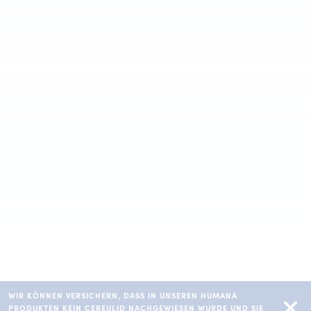
WIR KÖNNEN VERSICHERN, DASS IN UNSEREN HUMANA
PRODUKTEN KEIN CEREULID NACHGEWIESEN WURDE UND SIE