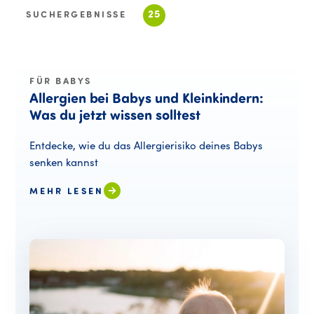
25
SUCHERGEBNISSE
FÜR BABYS
Allergien
bei
Babys
und
Kleinkindern:
Allergien bei Baby
Was
du
jetzt
wissen
solltest
Entdecke, wie du das Allergierisiko deines Babys
senken kannst
MEHR LESEN