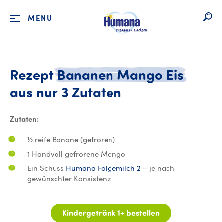
MENU
Rezept
Bananen
Mango
Eis
Rezept Bananen
aus
nur
3
Zutaten
Zutaten:
½ reife Banane (gefroren)
1 Handvoll gefrorene Mango
Ein Schuss
Humana Folgemilch 2
– je nach
gewünschter Konsistenz
Kindergetränk 1+ bestellen