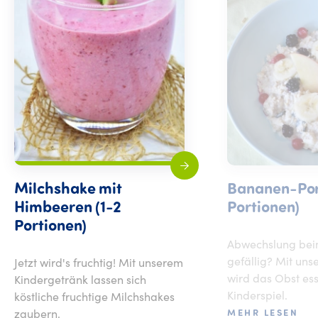
Milchshake mit
Bananen-Por
Himbeeren (1-2
Portionen)
Portionen)
Abwechslung bei
gefällig? Mit un
Jetzt wird's fruchtig! Mit unserem
wird das Obst es
Kindergetränk lassen sich
Kinderspiel.
köstliche fruchtige Milchshakes
zaubern.
MEHR LESEN