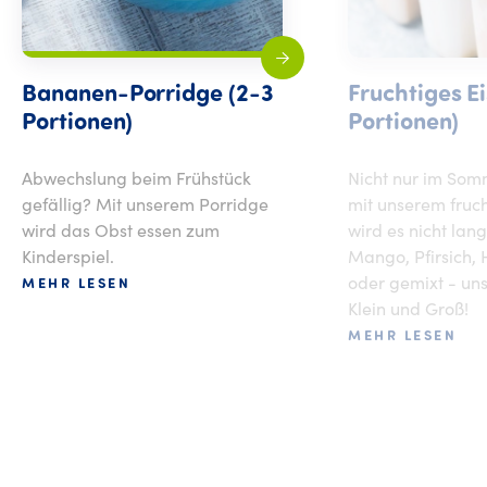
Bananen-Porridge (2-3
Fruchtiges Ei
Portionen)
Portionen)
Abwechslung beim Frühstück
Nicht nur im Som
gefällig? Mit unserem Porridge
mit unserem fruch
wird das Obst essen zum
wird es nicht lan
Kinderspiel.
Mango, Pfirsich,
oder gemixt - uns
MEHR LESEN
Klein und Groß!
MEHR LESEN