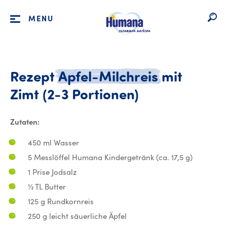
MENU
Rezept
Apfel-Milchreis
mit
Rezept Apfel-
Zimt
(2-3
Portionen)
Zutaten:
450 ml Wasser
5 Messlöffel Humana Kindergetränk (ca. 17,5 g)
1 Prise Jodsalz
½ TL Butter
125 g Rundkornreis
250 g leicht säuerliche Äpfel