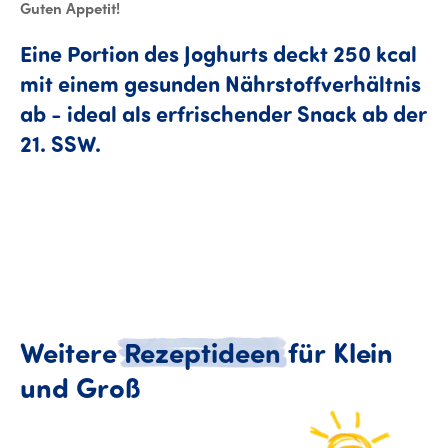
Guten Appetit!
Eine
Portion
des
Joghurts
deckt
250
kcal
mit
einem
gesunden
Nährstoffverhältnis
ab
-
ideal
als
erfrischender
Snack
ab
der
Eine Portion des Joghurts deckt 25
21.
SSW.
Weitere
Rezeptideen
für
Klein
Weitere Rezeptideen für
und
Groß