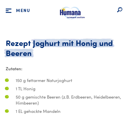
MENU
Rezept
Joghurt
mit
Honig
und
Rezept Joghurt mit Honig 
Beeren
Zutaten:
150 g fettarmer Naturjoghurt
1 TL Honig
50 g gemischte Beeren (z.B. Erdbeeren, Heidelbeeren,
Himbeeren)
1 EL gehackte Mandeln