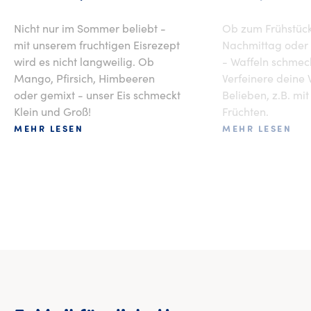
Nicht nur im Sommer beliebt -
Ob zum Frühstüc
mit unserem fruchtigen Eisrezept
Nachmittag oder
wird es nicht langweilig. Ob
- Waffeln schmec
Mango, Pfirsich, Himbeeren
Verfeinere deine 
oder gemixt - unser Eis schmeckt
Belieben, z.B. mit
Klein und Groß!
Früchten.
MEHR LESEN
MEHR LESEN