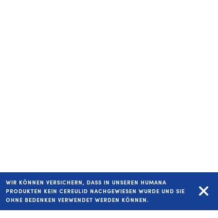
Wie verändert sich
Wie Muttermi
Mamas Körper in der
über Stillzei
Stillzeit?
WIR KÖNNEN VERSICHERN, DASS IN UNSEREN HUMANA
PRODUKTEN KEIN CEREULID NACHGEWIESEN WURDE UND SIE
OHNE BEDENKEN VERWENDET WERDEN KÖNNEN.