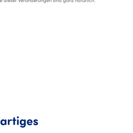
le dieser Veränderungen sind ganz natürlich.
Dein Körper leist
artiges