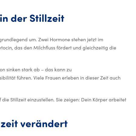
Hormonelle Verä
in
der
Stillzeit
 grundlegend um. Zwei Hormone stehen jetzt im
tocin, das den Milchfluss fördert und gleichzeitig die
n sinken stark ab – das kann zu
ität führen. Viele Frauen erleben in dieser Zeit auch
ie Stillzeit einzustellen. Sie zeigen: Dein Körper arbeitet
Wie sich die Br
lzeit
verändert