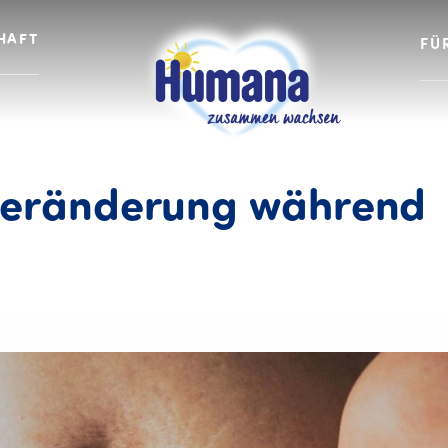
HAFT
FÜ
Veränderung
während
perliche Veränderung 