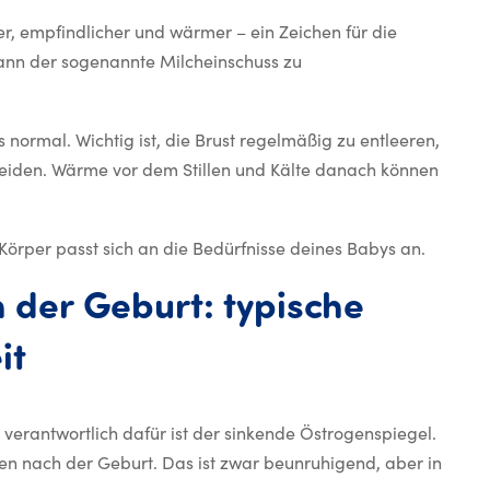
oller, empfindlicher und wärmer – ein Zeichen für die
kann der sogenannte Milcheinschuss zu
 normal. Wichtig ist, die Brust regelmäßig zu entleeren,
meiden. Wärme vor dem Stillen und Kälte danach können
 Körper passt sich an die Bedürfnisse deines Babys an.
h
der
Geburt:
typische
Haut, Haare und Nägel nach
it
 verantwortlich dafür ist der sinkende Östrogenspiegel.
n nach der Geburt. Das ist zwar beunruhigend, aber in