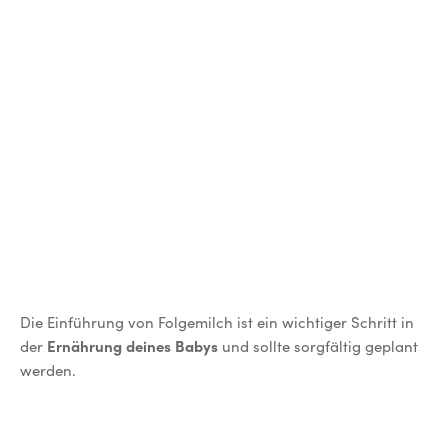
D
Die Einführung von Folgemilch ist ein wichtiger Schritt in
der
Ernährung deines Babys
und sollte sorgfältig geplant
werden.
Hier sind einige wesentlich