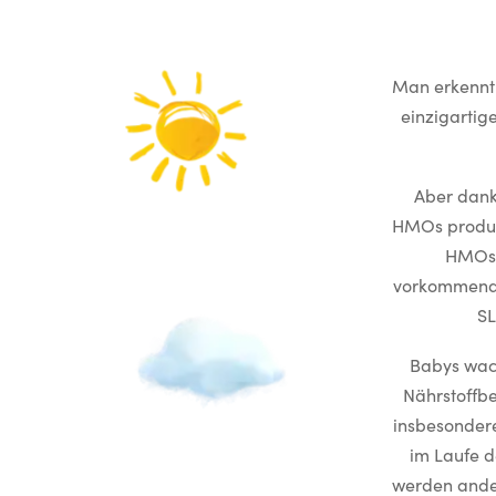
Man erkennt
einzigartig
Aber dank
HMOs produzi
HMOs 
vorkommende
SL
Babys wach
Nährstoffbe
insbesondere
im Laufe de
werden ander