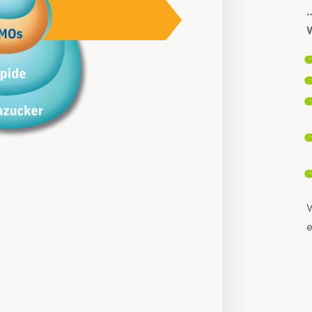
…
V
W
e