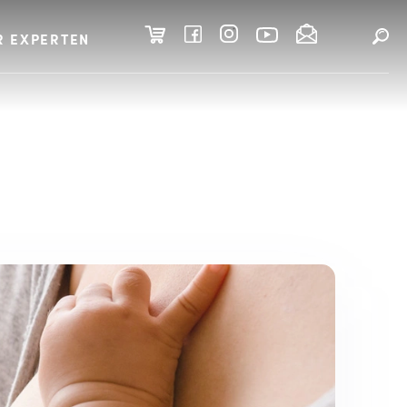
R EXPERTEN
 - Humane Milch-Olig