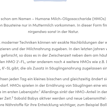
 schon am Namen – Humane Milch-Oligosaccharide (HMOs) –
en Bausteine nur in Muttermilch vorkommen. In dieser Form fi
nirgendwo sonst in der Natur.
 moderner Techniken können wir exakte Nachbildungen der w
eren und der Milchnahrung zugeben. In den letzten Jahren 
geforscht, so dass es in der Zwischenzeit neben dem am häuf
n HMO 2'-FL, unter anderem noch 4 weitere HMOs wie z.B. D
, 6‘-SL gibt, die als Zusatz in Säuglingsnahrung zugelassen si
sen jeden Tag ein kleines bisschen und gleichzeitig ändert si
darf. HMOs spielen in der Ernährung von Säuglingen eine wic
1
 im ersten Lebensjahr.
Allerdings sinkt der HMO-Anteil in de
2
r Zeit.
Sobald Babys aktiver werden und neue Lebensmittel 
e Nährstoffe für ihre Entwicklung wichtiger, zum Beispiel Ball