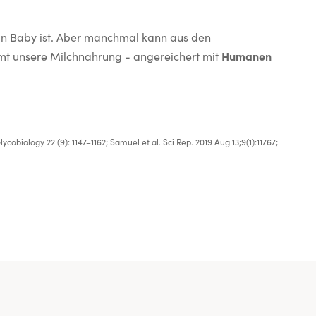
dein Baby ist. Aber manchmal kann aus den
mmt unsere Milchnahrung - angereichert mit
Humanen
biology 22 (9): 1147–1162; Samuel et al. Sci Rep. 2019 Aug 13;9(1):11767;