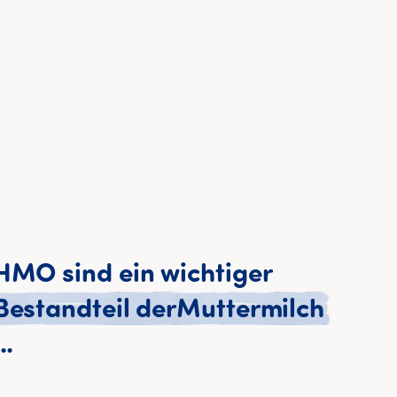
HMO
sind
ein
wichtiger
Bestandteil
der
Muttermilch
HMO sind ein wichtiger Bestandt
..