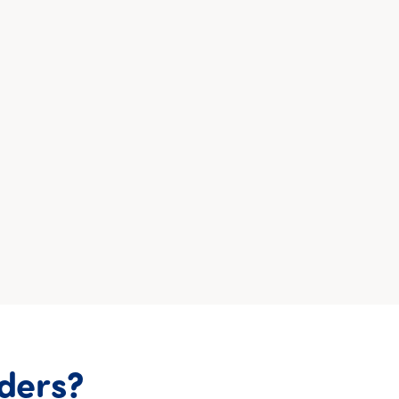
Was machen 5 HMO
ders?