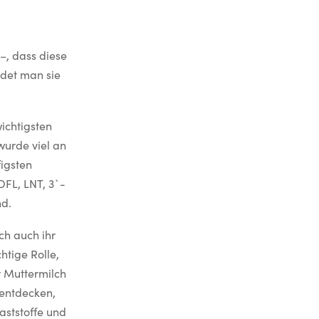
, dass diese
ndet man sie
ichtigsten
wurde viel an
igsten
FL, LNT, 3`-
nd.
ch auch ihr
htige Rolle,
r Muttermilch
entdecken,
aststoffe und