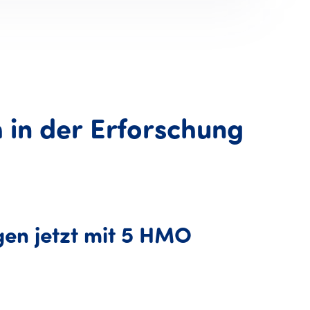
h
in
der
Erforschung
iterer Durchbruch in der
gen
jetzt
mit
5
HMO
en jetzt mit 5 HMO angereich