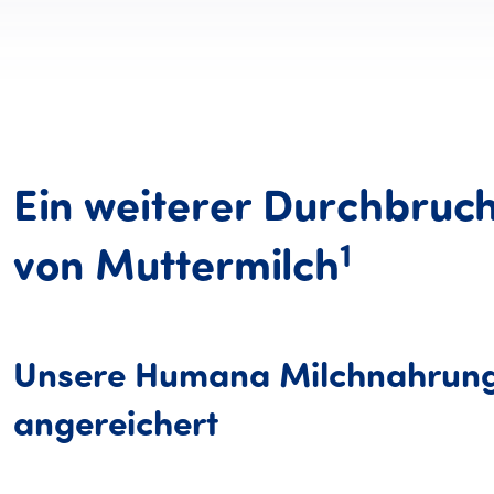
Ein
weiterer
Durchbruc
1
Ein we
von
Muttermilch
Unsere
Humana
Milchnahrun
angereichert
Unsere Humana Milchnahrung