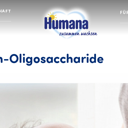
HAFT
FÜ
HMO
h-Oligosaccharide