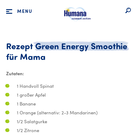
MENU
Rezept
Green
Energy
Smoothie
Rezept Green Energy 
für
Mama
Zutaten:
1 Handvoll Spinat
1 großer Apfel
1 Banane
1 Orange (alternativ: 2-3 Mandarinen)
1/2 Salatgurke
1/2 Zitrone