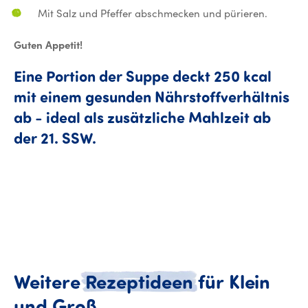
Mit Salz und Pfeffer abschmecken und pürieren.
Guten Appetit!
Eine
Portion
der
Suppe
deckt
250
kcal
mit
einem
gesunden
Nährstoffverhältnis
ab
-
ideal
als
zusätzliche
Mahlzeit
ab
Eine Portion der Suppe deckt 2
der
21.
SSW.
Weitere
Rezeptideen
für
Klein
Weitere Rezeptideen für