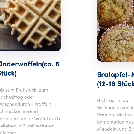
Kinderwaffeln(ca. 6
Stück)
Bratapfel-
(12-18 Stück
b zum Frühstück, zum
achmittag oder
Nicht nur in der
wischendurch - Waffeln
Weihnachtszeit le
chmecken immer!
Probiere die lec
erfeinere deine Waffel nach
Kombination aus 
elieben, z.B. mit leckeren
Mandeln, und Zim
rüchten.