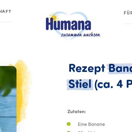
HAFT
FÜ
Rezept
Ban
Stiel
(ca.
4
P
Zutaten:
Eine Banane