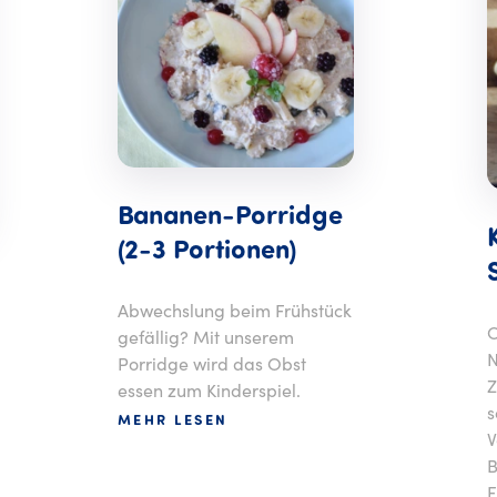
Bananen-Porridge
(2-3 Portionen)
Abwechslung beim Frühstück
O
gefällig? Mit unserem
N
Porridge wird das Obst
Z
essen zum Kinderspiel.
s
MEHR LESEN
V
B
F