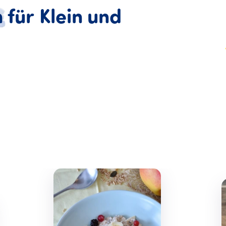
n
für
Klein
und
ideen für Klein und Groß