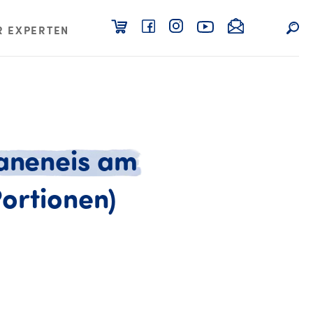
R EXPERTEN
aneneis
am
Rezept Bananene
ortionen)