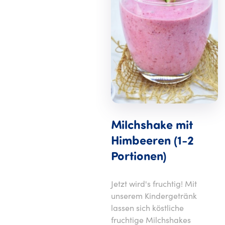
ruchteis
Milchshake mit
srezept kannst
Himbeeren (1-2
on mit
Portionen)
Früchten
Jetzt wird's fruchtig! Mit
unserem Kindergetränk
lassen sich köstliche
fruchtige Milchshakes