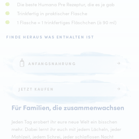
Die beste Humana Pre Rezeptur, die es je gab
Trinkfertig in praktischer Flasche
1 Flasche = 1 trinkfertiges Fläschchen (à 90 ml)
FINDE HERAUS WAS ENTHALTEN IST
ANFANGSNAHRUNG
JETZT KAUFEN
Für 
Für
Familien,
die
zusammenwachsen
Jeden Tag erobert ihr eure neue Welt ein bisschen
mehr. Dabei lernt ihr euch mit jedem Lächeln, jeder
Mahlzeit, jedem Schrei, jeder schlaflosen Nacht