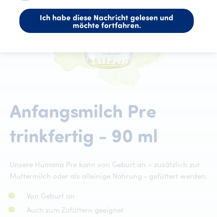
Ich habe diese Nachricht gelesen und
möchte fortfahren.
Anfangsmilch
Pre
Anfan
trinkfertig
-
90
ml
Unsere Humana Pre kann von Geburt an – zusätzlich zur
Muttermilch oder als alleinige Nahrung - gefüttert werden.
Von Geburt an
Auch zum Zufüttern geeignet