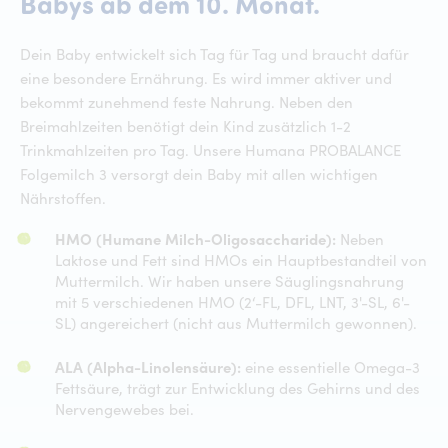
Humana PR
Babys
ab
dem
10.
Monat.
Dein Baby entwickelt sich Tag für Tag und braucht dafür
eine besondere Ernährung. Es wird immer aktiver und
bekommt zunehmend feste Nahrung. Neben den
Breimahlzeiten benötigt dein Kind zusätzlich 1-2
Trinkmahlzeiten pro Tag. Unsere Humana PROBALANCE
Folgemilch 3 versorgt dein Baby mit allen wichtigen
Nährstoffen.
HMO (Humane Milch-Oligosaccharide):
Neben
Laktose und Fett sind HMOs ein Hauptbestandteil von
Muttermilch. Wir haben unsere Säuglingsnahrung
mit 5 verschiedenen HMO (2‘-FL, DFL, LNT, 3'-SL, 6'-
SL) angereichert (nicht aus Muttermilch gewonnen).
ALA (Alpha-Linolensäure):
eine essentielle Omega-3
Fettsäure, trägt zur Entwicklung des Gehirns und des
Nervengewebes bei.