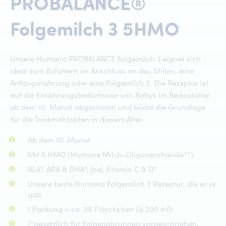
PROBALANCE®
PR
Folgemilch
3
5HMO
Unsere Humana PROBALANCE Folgemilch 3 eignet sich
ideal zum Zufüttern im Anschluss an das Stillen, eine
Anfangsnahrung oder eine Folgemilch 2. Die Rezeptur ist
auf die Ernährungsbedürfnisse von Babys im Beikostalter
ab dem 10. Monat abgestimmt und bildet die Grundlage
für die Trinkmahlzeiten in diesem Alter.
Ab dem 10. Monat
Mit 5 HMO (Humane Milch-Oligosaccharide**)
ALA*, ARA & DHA*, Jod, Vitamin C & D*
Unsere beste Humana Folgemilch 3 Rezeptur, die es je
gab
1 Packung = ca. 29 Fläschchen (à 200 ml)
(*gesetzlich für Folgenahrungen vorgeschrieben,