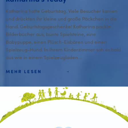
Katharina hatte Geburtstag. Viele Besucher kamen
und drückten ihr kleine und große Päckchen in die
Hand. Geburtstagsgeschenke! Katharina packte
Bilderbücher aus, bunte Spielsteine, eine
Babypuppe, einen Plüsch-Eisbären und einen
Spielzeug-Hund. In ihrem Kinderzimmer sah es bald
aus wie in einem Spielzeugladen...
MEHR LESEN