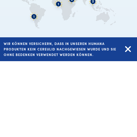
WIR KÖNNEN VERSICHERN, DASS IN UNSEREN HUMANA
PRODUKTEN KEIN CEREULID NACHGEWIESEN WURDE UND SIE
COPYRIGHT HUMANA VERTRIEBS GMBH 2026
OHNE BEDENKEN VERWENDET WERDEN KÖNNEN.