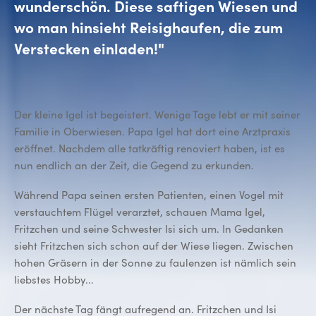
wunderschön. Diese saftigen Wiesen und
wo man hinsieht Reisighaufen, die zum
Verstecken einladen!"
Der kleine Igel ist begeistert. Wenige Tage lebt er mit seiner
Familie in Oberwiesen. Papa Igel hat dort eine Arztpraxis
eröffnet. Nachdem alle tatkräftig renoviert haben, ist es
nun endlich an der Zeit, die Gegend zu erkunden.
Während Papa seinen ersten Patienten, einen Vogel mit
verstauchtem Flügel verarztet, schauen Mama Igel,
Fritzchen und seine Schwester Isi sich um. In Gedanken
sieht Fritzchen sich schon auf der Wiese liegen. Zwischen
hohen Gräsern in der Sonne zu faulenzen ist nämlich sein
liebstes Hobby...
Der nächste Tag fängt aufregend an. Fritzchen und Isi