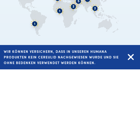
WIR KÖNNEN VERSICHERN, DASS IN UNSEREN HUMANA
PRODUKTEN KEIN CEREULID NACHGEWIESEN WURDE UND SIE
COPYRIGHT HUMANA VERTRIEBS GMBH 2026
OHNE BEDENKEN VERWENDET WERDEN KÖNNEN.