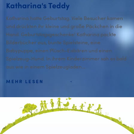
Katharina's Teddy
Katharina hatte Geburtstag. Viele Besucher kamen
und drückten ihr kleine und große Päckchen in die
Hand. Geburtstagsgeschenke! Katharina packte
Bilderbücher aus, bunte Spielsteine, eine
Babypuppe, einen Plüsch-Eisbären und einen
Spielzeug-Hund. In ihrem Kinderzimmer sah es bald
aus wie in einem Spielzeugladen...
MEHR LESEN