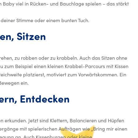
in Baby viel in Rücken- und Bauchlage spielen – das stärkt
 deiner Stimme oder einem bunten Tuch.
6–12 Monate: Krabb
len,
Sitzen
u drehen, zu robben oder zu krabbeln. Auch das Sitzen ohne
du zum Beispiel einen kleinen Krabbel-Parcours mit Kissen
eichweite platzierst, motiviert zum Vorwärtskommen. Ein
Bewegen ein.
12–24 Monate:
ern,
Entdecken
en erkunden. Jetzt sind Klettern, Balancieren und Hüpfen
iergänge mit spielerischen Aufträgen wie „Bring mir einen
wegung an. Auch Kissenburgen oder kleine