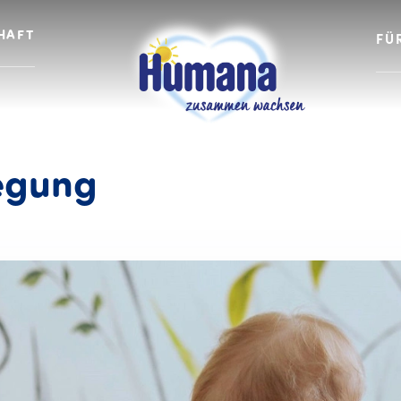
HAFT
FÜ
Kleinkinder und
egung