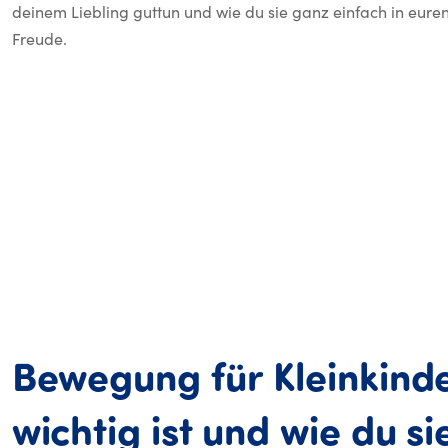
deinem Liebling guttun und wie du sie ganz einfach in euren 
Freude.
Bewegung
für
Kleinkind
wichtig
ist
und
wie
du
si