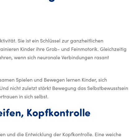
nkinder – Warum sie so wi
ivität. Sie ist ein Schlüssel zur ganzheitlichen
rainieren Kinder ihre Grob- und Feinmotorik. Gleichzeitig
jahren, wenn sich neuronale Verbindungen rasant
nsamen Spielen und Bewegen lernen Kinder, sich
Und nicht zuletzt stärkt Bewegung das Selbstbewusstsein
trauen in sich selbst.
0–6 Monat
ifen,
Kopfkontrolle
fen und die Entwicklung der Kopfkontrolle. Eine weiche