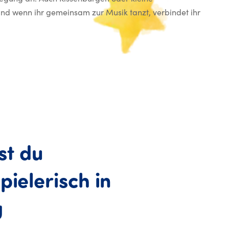
nd wenn ihr gemeinsam zur Musik tanzt, verbindet ihr
st
du
spielerisch
in
So integrierst du Bewegu
g