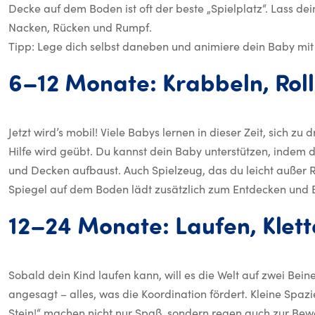
Decke auf dem Boden ist oft der beste „Spielplatz“. Lass de
Nacken, Rücken und Rumpf.
Tipp: Lege dich selbst daneben und animiere dein Baby mit
6–12
Monate:
Krabbeln,
Rol
Jetzt wird’s mobil! Viele Babys lernen in dieser Zeit, sich z
Hilfe wird geübt. Du kannst dein Baby unterstützen, indem 
und Decken aufbaust. Auch Spielzeug, das du leicht außer R
Spiegel auf dem Boden lädt zusätzlich zum Entdecken und 
12–24
Monate:
Laufen,
Klett
Sobald dein Kind laufen kann, will es die Welt auf zwei Bein
angesagt – alles, was die Koordination fördert. Kleine Spaz
Stein!“ machen nicht nur Spaß, sondern regen auch zur Be