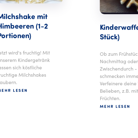
Milchshake mit
Himbeeren (1-2
Kinderwaffe
Portionen)
Stück)
etzt wird's fruchtig! Mit
Ob zum Frühstüc
nserem Kindergetränk
Nachmittag oder
assen sich köstliche
Zwischendurch -
ruchtige Milchshakes
schmecken imme
aubern.
Verfeinere deine
Belieben, z.B. mi
MEHR LESEN
Früchten.
MEHR LESEN