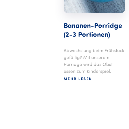
onbon
Bananen-Porridge
(2-3 Portionen)
enken oder
en: Die
Abwechslung beim Frühstück
Pralinen in
gefällig? Mit unserem
in echter
Porridge wird das Obst
essen zum Kinderspiel.
MEHR LESEN