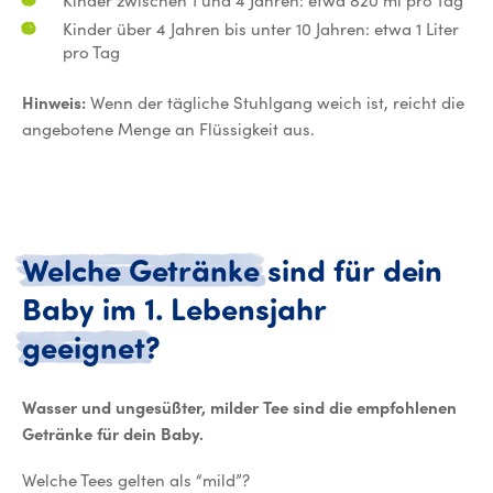
Kinder zwischen 1 und 4 Jahren: etwa 820 ml pro Tag
Kinder über 4 Jahren bis unter 10 Jahren: etwa 1 Liter
pro Tag
Hinweis:
Wenn der tägliche Stuhlgang weich ist, reicht die
angebotene Menge an Flüssigkeit aus.
Welche
Getränke
sind
für
dein
Baby
im
1.
Lebensjahr
Welche Getränke sind fü
geeignet
?
Wasser und ungesüßter, milder Tee sind die empfohlenen
Getränke für dein Baby.
Welche Tees gelten als “mild”?