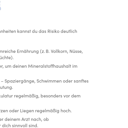
Wie kannst du Wadenkrä
heiten kannst du das Risiko deutlich
reiche Ernährung (z. B. Vollkorn, Nüsse,
üchte).
r, um deinen Mineralstoffhaushalt im
 – Spaziergänge, Schwimmen oder sanftes
utung.
latur regelmäßig, besonders vor dem
tzen oder Liegen regelmäßig hoch.
der deinem Arzt nach, ob
ich sinnvoll sind.