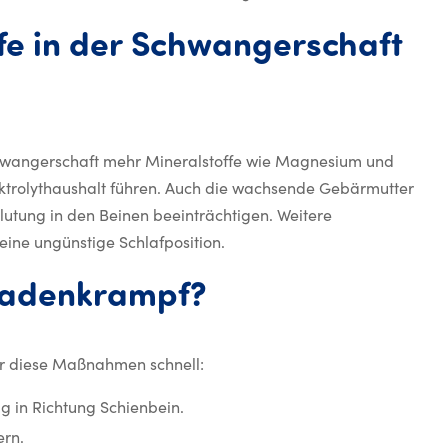
fe
in
der
Schwangerschaft
mpfe in der Schwangerschaf
 Schwangerschaft mehr Mineralstoffe wie Magnesium und
ktrolythaushalt führen. Auch die wachsende Gebärmutter
utung in den Beinen beeinträchtigen. Weitere
ine ungünstige Schlafposition.
Was tun bei e
adenkrampf?
dir diese Maßnahmen schnell:
ig in Richtung Schienbein.
ern.