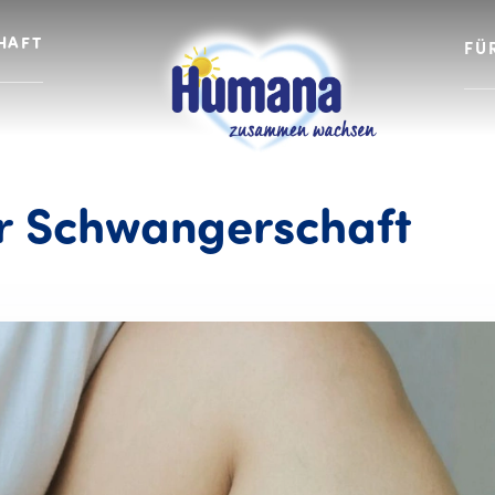
HAFT
FÜ
Wad
r
Schwangerschaft