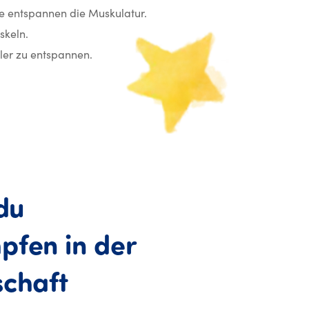
e entspannen die Muskulatur.
skeln.
ller zu entspannen.
du
pfen
in
der
chaft