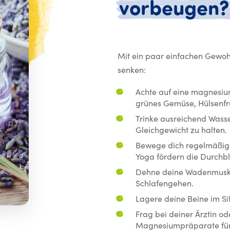
vorbeugen?
Mit ein paar einfachen Gewohn
senken:
Achte auf eine magnesium
grünes Gemüse, Hülsenfr
Trinke ausreichend Wasse
Gleichgewicht zu halten.
Bewege dich regelmäßig
Yoga fördern die Durchbl
Dehne deine Wadenmusku
Schlafengehen.
Lagere deine Beine im Si
Frag bei deiner Ärztin o
Magnesiumpräparate für d