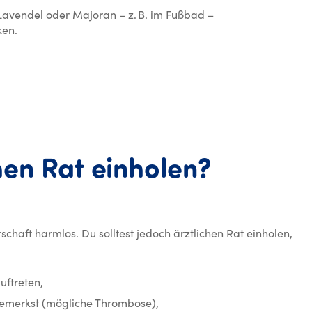
Lavendel oder Majoran – z. B. im Fußbad –
ken.
Wann sol
hen
Rat
einholen?
haft harmlos. Du solltest jedoch ärztlichen Rat einholen,
uftreten,
bemerkst (mögliche Thrombose),