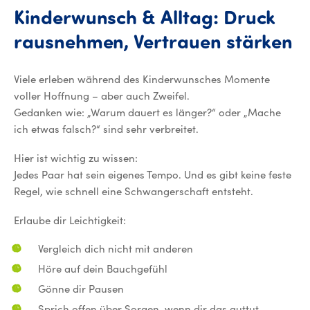
Kinderwunsch
&
Alltag:
Druck
K
rausnehmen,
Vertrauen
stärken
Viele erleben während des Kinderwunsches Momente
voller Hoffnung – aber auch Zweifel.
Gedanken wie: „Warum dauert es länger?“ oder „Mache
ich etwas falsch?“ sind sehr verbreitet.
Hier ist wichtig zu wissen:
Jedes Paar hat sein eigenes Tempo. Und es gibt keine feste
Regel, wie schnell eine Schwangerschaft entsteht.
Erlaube dir Leichtigkeit:
Vergleich dich nicht mit anderen
Höre auf dein Bauchgefühl
Gönne dir Pausen
Sprich offen über Sorgen, wenn dir das guttut