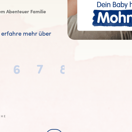
em Abenteuer Familie
erfahre mehr über
6
7
8
9
10
CHE