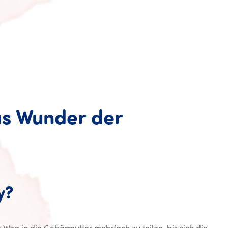
as Wunder der
y?