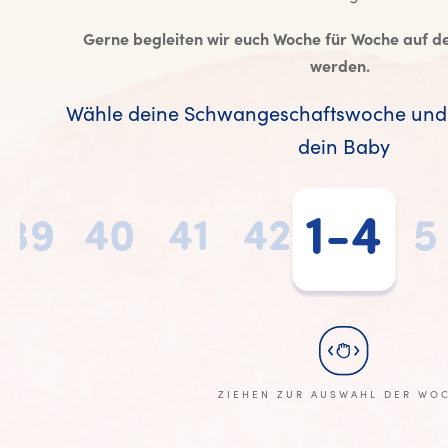
Gerne begleiten wir euch Woche für Woche auf d
werden.
Wähle deine Schwangeschaftswoche und 
dein Baby
1-4
39
40
41
42
1-4
5
ZIEHEN ZUR AUSWAHL DER WO