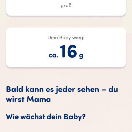
groß
Dein Baby wiegt
16
ca.
g
Bald kann es jeder sehen – du
wirst Mama
Wie wächst dein Baby?