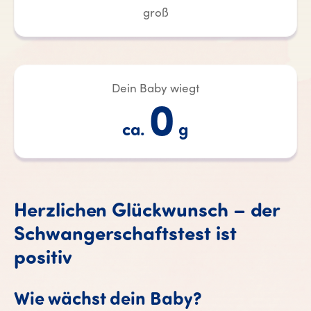
groß
Dein Baby wiegt
0
ca.
g
Herzlichen Glückwunsch – der
Schwangerschaftstest ist
positiv
Wie wächst dein Baby?