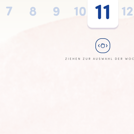
11
7
8
9
10
11
12
ZIEHEN ZUR AUSWAHL DER WO