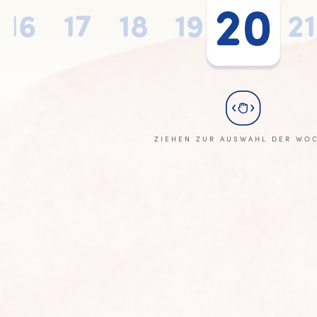
20
16
17
18
19
20
21
ZIEHEN ZUR AUSWAHL DER WO