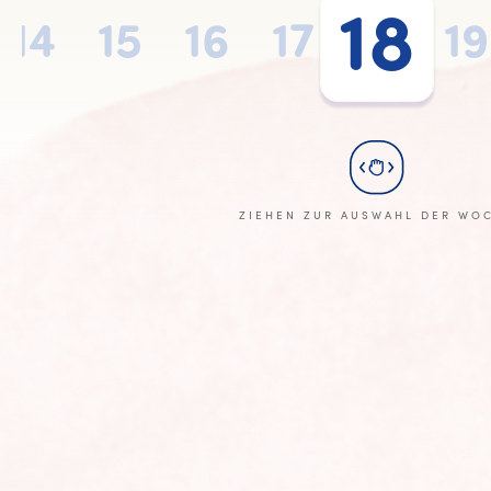
18
14
15
16
17
18
19
ZIEHEN ZUR AUSWAHL DER WO