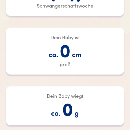
Schwangerschaftswoche
Dein Baby ist
0
ca.
cm
groß
Dein Baby wiegt
0
ca.
g